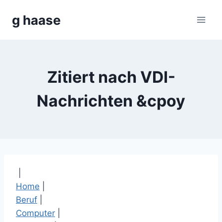
Zum
g haase
Inhalt
springen
Zitiert nach VDI-
Nachrichten &cpoy
|
Home
|
Beruf
|
Computer
|