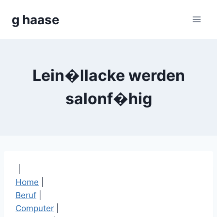
Zum
g haase
Inhalt
springen
Lein�llacke werden
salonf�hig
|
Home
|
Beruf
|
Computer
|