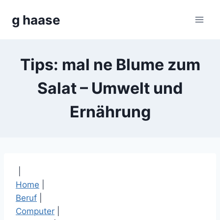
Zum
g haase
Inhalt
springen
Tips: mal ne Blume zum
Salat – Umwelt und
Ernährung
|
Home
|
Beruf
|
Computer
|