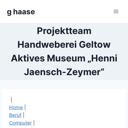
Zum
g haase
Inhalt
springen
Projektteam
Handweberei Geltow
Aktives Museum „Henni
Jaensch-Zeymer“
|
Home
|
Beruf
|
Computer
|