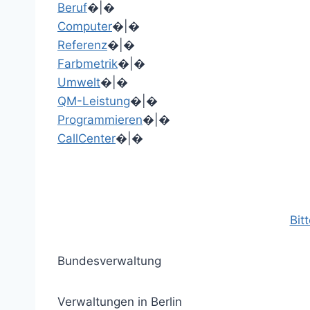
Beruf
�|�
Computer
�|�
Referenz
�|�
Farbmetrik
�|�
Umwelt
�|�
QM-Leistung
�|�
Programmieren
�|�
CallCenter
�|�
Bit
Bundesverwaltung
Verwaltungen in Berlin