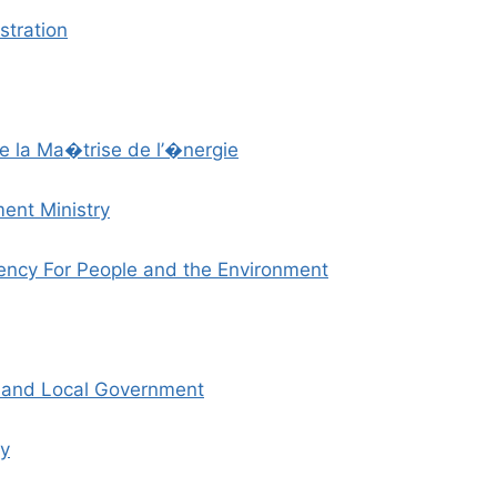
stration
e la Ma�trise de l’�nergie
ent Ministry
ncy For People and the Environment
t and Local Government
cy