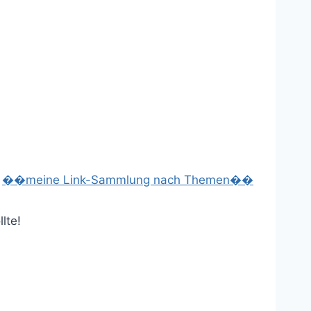
��meine Link-Sammlung nach Themen��
lte!