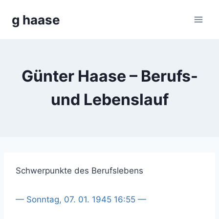
Zum
g haase
Inhalt
springen
Günter Haase – Berufs-
und Lebenslauf
Schwerpunkte des Berufslebens
— Sonntag, 07. 01. 1945 16:55 —