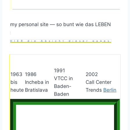
my personal site — so bunt wie das LEBEN
HIER die Absicht dieser pages
1991
1963
1986
2002
VTCC in
bis
Incheba in
Call Center
Baden-
heute
Bratislava
Trends
Berlin
Baden