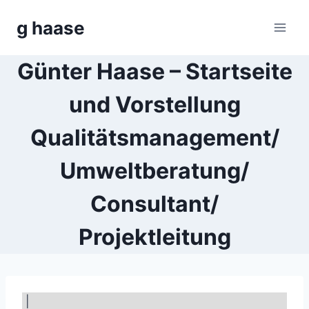
Zum
g haase
Inhalt
springen
Günter Haase – Startseite
und Vorstellung
Qualitätsmanagement/
Umweltberatung/
Consultant/
Projektleitung
|