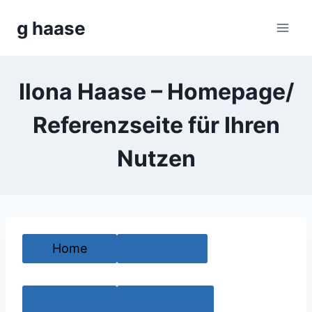
Zum
g haase
Inhalt
springen
Ilona Haase – Homepage/
Referenzseite für Ihren
Nutzen
Home
Profil
Büro
fashion