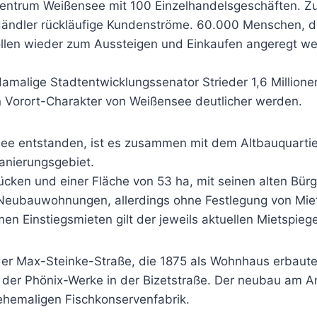
zentrum Weißensee mit 100 Einzelhandelsgeschäften. Z
dler rückläufige Kundenströme. 60.000 Menschen, die 
llen wieder zum Aussteigen und Einkaufen angeregt we
amalige Stadtentwicklungssenator Strieder 1,6 Millione
 Vorort-Charakter von Weißensee deutlicher werden.
llee entstanden, ist es zusammen mit dem Altbauquarti
Sanierungsgebiet.
ken und einer Fläche von 53 ha, mit seinen alten Bür
ubauwohnungen, allerdings ohne Festlegung von Mieto
Einstiegsmieten gilt der jeweils aktuellen Mietspiege
er Max-Steinke-Straße, die 1875 als Wohnhaus erbaute
der Phönix-Werke in der Bizetstraße. Der neubau am Ant
 ehemaligen Fischkonservenfabrik.