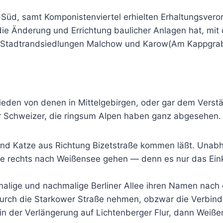
üd, samt Komponistenviertel erhielten Erhaltungsvero
e Änderung und Errichtung baulicher Anlagen hat, mit
eer Stadtrandsiedlungen Malchow und Karow(Am Kappg
hieden von denen in Mittelgebirgen, oder gar dem Verstä
r Schweizer, die ringsum Alpen haben ganz abgesehen.
und Katze aus Richtung Bizetstraße kommen läßt. Unab
atze rechts nach Weißensee gehen — denn es nur das Ei
rmalige und nachmalige Berliner Allee ihren Namen nac
durch die Starkower Straße nehmen, obzwar die Verbind
in der Verlängerung auf Lichtenberger Flur, dann Weiß