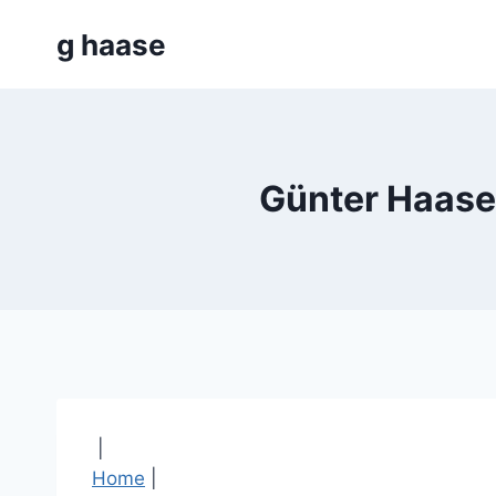
Zum
g haase
Inhalt
springen
Günter Haase
|
Home
|