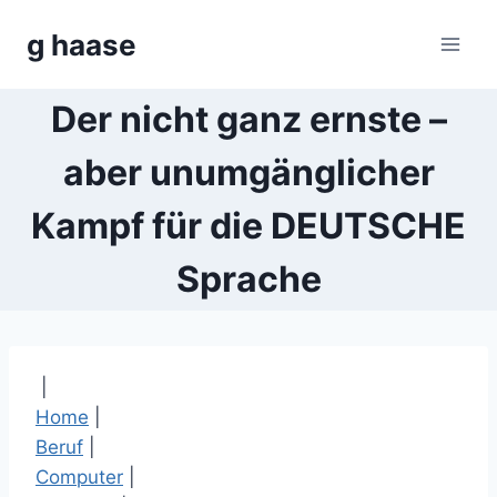
Zum
g haase
Inhalt
springen
Der nicht ganz ernste –
aber unumgänglicher
Kampf für die DEUTSCHE
Sprache
|
Home
|
Beruf
|
Computer
|