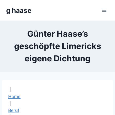
Zum
g haase
Inhalt
springen
Günter Haase’s
geschöpfte Limericks
eigene Dichtung
|
Home
|
Beruf