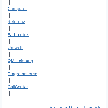
|
Computer
|
Referenz
|
Farbmetrik
|
Umwelt
|
QM-Leistung
|
Programmieren
|
CallCenter
|
Links zum Thema: Limerick