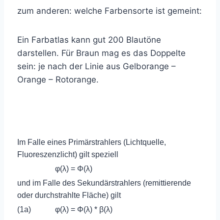
zum anderen: welche Farbensorte ist gemeint:
Ein Farbatlas kann gut 200 Blautöne
darstellen. Für Braun mag es das Doppelte
sein: je nach der Linie aus Gelborange –
Orange – Rotorange.
Im Falle eines Primärstrahlers (Lichtquelle,
Fluoreszenzlicht) gilt speziell
φ(λ) = Φ(λ)
und im Falle des Sekundärstrahlers (remittierende
oder durchstrahlte Fläche) gilt
(1a)
φ(λ) = Φ(λ) * β(λ)