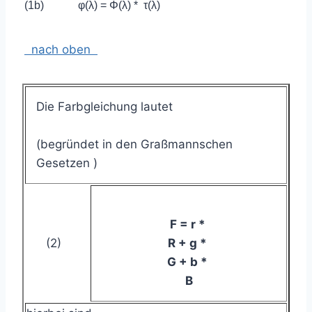
(1b)
φ(λ) = Φ(λ) * τ(λ)
nach oben
Die Farbgleichung lautet
(begründet in den Graßmannschen
Gesetzen )
F
= r *
(2)
R
+ g *
G
+ b *
B