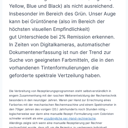
Yellow, Blue und Black) als nicht ausreichend.
Insbesonder im Bereich des Grün. Unser Auge
kann bei Grüntönene (also im Bereich der
höchsten visuellen Empfindlichkeit)
gut Unterschiede bei 2% Remission erkennen.
In Zeiten von Digitalkameras, automatischer
Dokumentenerfassung ist nun der Trend zur
Suche von geeigneten Farbmitteln, die in den
vorhandenen Tintenformulierungen die
geforderte spektrale Vertzeilung haben.
Die Verbreitung von Rezeptierungsprogrammen steht selbstverständlich in
engem Zusammenhang mit der raschen Weiterentwicklung der Rechentechnik
besonders in den neunziger Jahren. Waren per Hand zur Errechnung eines
Farbortes mit der mechanischen Rechenmaschine und einem Spektrometer in
den 70iger Jahren des vorigen (20.) Jahrhunderts noch Stunden nötig –
logischerweise war dann eine manuelle Rezept-Formulierung vom Coloristen
schneller erstellt als eine
unzulängliche per-Hand-rechnerische
.
Allerdings zeigte sich wenn eine manuelle Rezeptierung per Rechner
nachverfolgt wurde, dass oft um die Rezeptur zu verbessern individuell