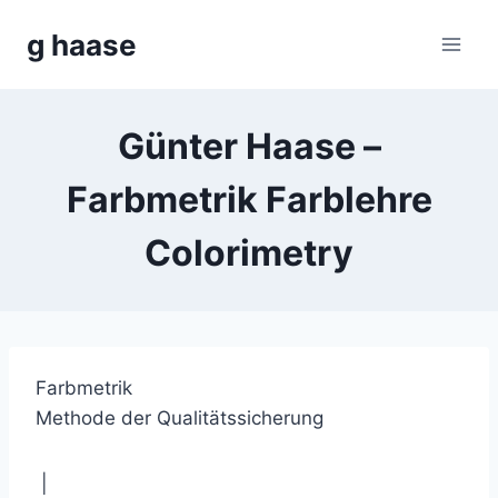
Zum
g haase
Inhalt
springen
Günter Haase –
Farbmetrik Farblehre
Colorimetry
Farbmetrik
Methode der Qualitätssicherung
|