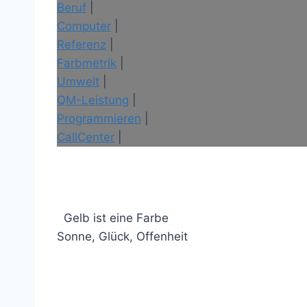
Beruf
|
Computer
|
Referenz
|
Farbmetrik
|
Umwelt
|
QM-Leistung
|
Programmieren
|
CallCenter
|
Gelb ist eine Farbe
Sonne, Glück, Offenheit