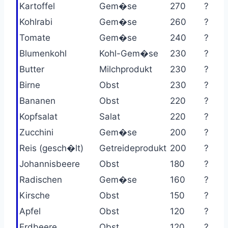
Kartoffel
Gem�se
270
?
Kohlrabi
Gem�se
260
?
Tomate
Gem�se
240
?
Blumenkohl
Kohl-Gem�se
230
?
Butter
Milchprodukt
230
?
Birne
Obst
230
?
Bananen
Obst
220
?
Kopfsalat
Salat
220
?
Zucchini
Gem�se
200
?
Reis (gesch�lt)
Getreideprodukt
200
?
Johannisbeere
Obst
180
?
Radischen
Gem�se
160
?
Kirsche
Obst
150
?
Apfel
Obst
120
?
Erdbeere
Obst
120
?