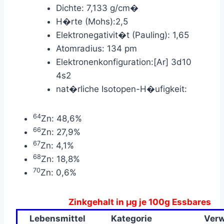
Dichte: 7,133 g/cm�
H�rte (Mohs):2,5
Elektronegativit�t (Pauling): 1,65
Atomradius: 134 pm
Elektronenkonfiguration:[Ar] 3d10
4s2
nat�rliche Isotopen-H�ufigkeit:
64
Zn: 48,6%
66
Zn: 27,9%
67
Zn: 4,1%
68
Zn: 18,8%
70
Zn: 0,6%
Zinkgehalt in µg je 100g Essbares
Lebensmittel
Kategorie
Verw