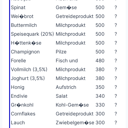
Spinat
Gem�se
500
?
Wei�brot
Getreideprodukt
500
?
Buttermilch
Milchprodukt
500
?
Speisequark (20%)
Milchprodukt
500
?
H�ttenk�se
Milchprodukt
500
?
Champignon
Pilze
500
?
Forelle
Fisch und
480
?
Vollmilch (3,5%)
Milchprodukt
380
?
Joghurt (3,5%)
Milchprodukt
380
?
Honig
Aufstrich
350
?
Endivie
Salat
340
?
Gr�nkohl
Kohl-Gem�se
330
?
Cornflakes
Getreideprodukt
300
?
Lauch
Zwiebelgem�se
300
?