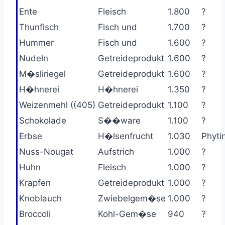
Ente
Fleisch
1.800
?
Thunfisch
Fisch und
1.700
?
Hummer
Fisch und
1.600
?
Nudeln
Getreideprodukt
1.600
?
M�sliriegel
Getreideprodukt
1.600
?
H�hnerei
H�hnerei
1.350
?
Weizenmehl ((405)
Getreideprodukt
1.100
?
Schokolade
S��ware
1.100
?
Erbse
H�lsenfrucht
1.030
Phyti
Nuss-Nougat
Aufstrich
1.000
?
Huhn
Fleisch
1.000
?
Krapfen
Getreideprodukt
1.000
?
Knoblauch
Zwiebelgem�se
1.000
?
Broccoli
Kohl-Gem�se
940
?