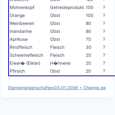
Mohrenkopf
Getreideprodukt
100
?
Orange
Obst
100
?
Weinbeeren
Obst
80
?
mandarine
Obst
80
?
Aprikose
Obst
70
?
Rindfleisch
Fleisch
30
?
Schweinefleisch
Fleisch
20
?
Eiwei� (Eiklar)
H�hnerei
20
?
Pfirsich
Obst
20
?
Elementeigenschaften
03.01.2006 ÷ Chemie.de