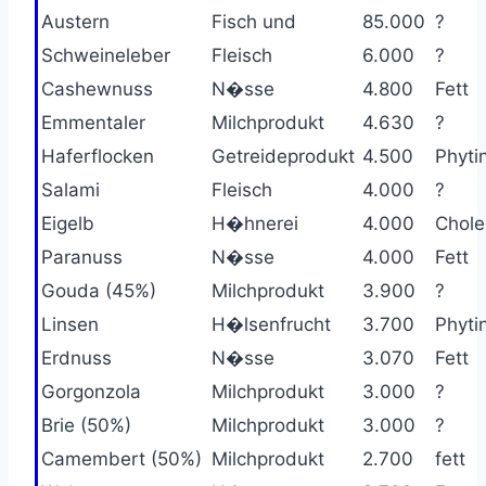
Austern
Fisch und
85.000
?
Schweineleber
Fleisch
6.000
?
Cashewnuss
N�sse
4.800
Fett
Emmentaler
Milchprodukt
4.630
?
Haferflocken
Getreideprodukt
4.500
Phyti
Salami
Fleisch
4.000
?
Eigelb
H�hnerei
4.000
Chole
Paranuss
N�sse
4.000
Fett
Gouda (45%)
Milchprodukt
3.900
?
Linsen
H�lsenfrucht
3.700
Phyti
Erdnuss
N�sse
3.070
Fett
Gorgonzola
Milchprodukt
3.000
?
Brie (50%)
Milchprodukt
3.000
?
Camembert (50%)
Milchprodukt
2.700
fett