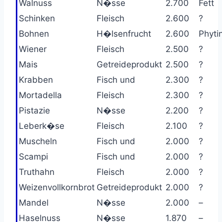
Walnuss
N�sse
2.700
Fett
Schinken
Fleisch
2.600
?
Bohnen
H�lsenfrucht
2.600
Phyti
Wiener
Fleisch
2.500
?
Mais
Getreideprodukt
2.500
?
Krabben
Fisch und
2.300
?
Mortadella
Fleisch
2.300
?
Pistazie
N�sse
2.200
?
Leberk�se
Fleisch
2.100
?
Muscheln
Fisch und
2.000
?
Scampi
Fisch und
2.000
?
Truthahn
Fleisch
2.000
?
Weizenvollkornbrot
Getreideprodukt
2.000
?
Mandel
N�sse
2.000
–
Haselnuss
N�sse
1.870
–