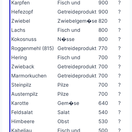
Karpfen
Fisch und
900
?
Hefezopf
Getreideprodukt
900
?
Zwiebel
Zwiebelgem�se
820
?
Lachs
Fisch und
800
?
Kokosnuss
N�sse
800
?
Roggenmehl (815)
Getreideprodukt
770
?
Hering
Fisch und
700
?
Zwieback
Getreideprodukt
700
?
Marmorkuchen
Getreideprodukt
700
?
Steinpilz
Pilze
700
?
Austernpilz
Pilze
700
?
Karotte
Gem�se
640
?
Feldsalat
Salat
540
?
Himbeere
Obst
530
?
Kabeljau
Fisch und
500
?