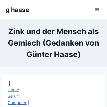
Zum
g haase
Inhalt
springen
Zink und der Mensch als
Gemisch (Gedanken von
Günter Haase)
|
Home
|
Beruf
|
Computer
|