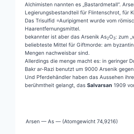
Alchimisten nannten es „Bastardmetall“. Ars
Legierungsbestandteil für Flintenschrot, für 
Das Trisulfid =Auripigment wurde vom römisc
Haarentfernungsmittel.
bekannter ist aber das Arsenik As
O
: zum „
2
3
beliebteste Mittel für Giftmorde: am byzanti
Mengen nachweisbar sind.
Allerdings die menge macht es: in geringer 
Bakr ar-Razi benutzt um 9000 Arsenik gegen B
Und Pferdehändler haben das Aussehen ihrer
berühmtheit gelangt, das
Salvarsan
1909 von
Arsen — As — (Atomgewicht 74,9216)