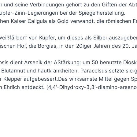
en und seine Verbindungen gehört zu den Giften der Abt
Kupfer-Zinn-Legierungen bei der Spiegelherstellung.
hen Kaiser Caligula als Gold verwandt. die römischen 
weißfärben“ von Kupfer, um dieses als Silber auszugeb
nischen Hof, die Borgias, in den 20iger Jahren des 20.
Dosis dient Arsenik der AStärkung: um 50 benutzte Diosk
lutarmut und hautkrankheiten. Paracelsus setzte sie geg
 Klepper aufgebessert.Das wirksamste Mittel gegen Sp
 Ehrlich entdeckt. (4,4‘-Dihydroxy-3,3‘-diamino-arseno