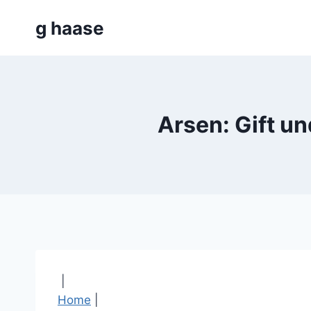
Zum
g haase
Inhalt
springen
Arsen: Gift u
|
Home
|