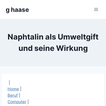
Zum
g haase
Inhalt
springen
Naphtalin als Umweltgift
und seine Wirkung
|
Home
|
Beruf
|
Computer
|