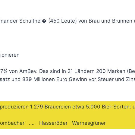
ufeinander Schulthei� (450 Leute) von Brau und Brunnen
sionieren
 57% von AmBev. Das sind in 21 Ländern 200 Marken (Be
msatz und 839 Millionen Euro Gewinn vor Steuer und Zin
d produzieren 1.279 Brauereien etwa 5.000 Bier-Sorten:
Krombacher …. Hasseröder Wernesgrüner