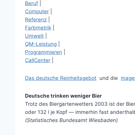
Beruf
|
Computer
|
Referenz
|
Farbmetrik
|
Umwelt
|
QM-Leistung
|
Programmieren
|
CallCenter
|
Das deutsche Reinheitsgebot
und die
mager
Deutsche trinken weniger Bier
Trotz des Biergartenwetters 2003 ist der Bi
oder 132 l je Kopf — immerhin fast andertha
(Statistisches Bundesamt Wiesbaden)