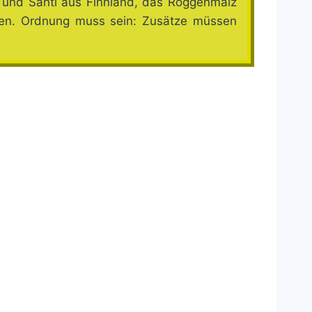
n und Sahti aus Finnland, das Roggenmalz
iben. Ordnung muss sein: Zusätze müssen