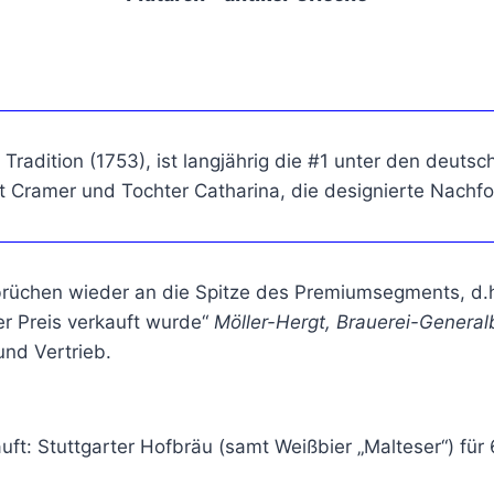
 Tradition (1753), ist langjährig die #1 unter den deuts
 Cramer und Tochter Catharina, die designierte Nachfol
üchen wieder an die Spitze des Premiumsegments, d.h.
er Preis verkauft wurde“
Möller-Hergt, Brauerei-General
und Vertrieb.
ft: Stuttgarter Hofbräu (samt Weißbier „Malteser“) für