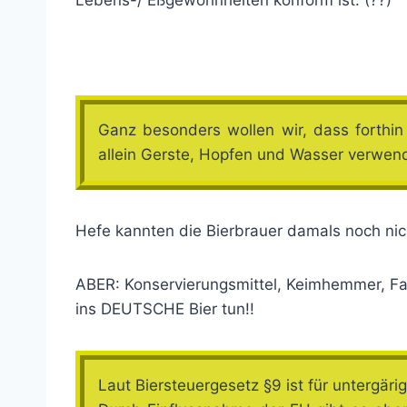
Lebens-/ Eßgewohnheiten konform ist. (??)
Ganz besonders wollen wir, dass forthi
allein Gerste, Hopfen und Wasser verwend
Hefe kannten die Bierbrauer damals noch nic
ABER: Konservierungsmittel, Keimhemmer, Far
ins DEUTSCHE Bier tun!!
Laut Biersteuergesetz §9 ist für untergär