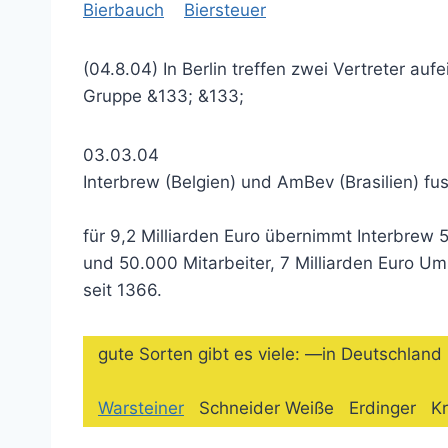
Bierbauch
Biersteuer
(04.8.04) In Berlin treffen zwei Vertreter a
Gruppe &133; &133;
03.03.04
Interbrew (Belgien) und AmBev (Brasilien) fu
für 9,2 Milliarden Euro übernimmt Interbrew
und 50.000 Mitarbeiter, 7 Milliarden Euro U
seit 1366.
gute Sorten gibt es viele: —in Deutschlan
Warsteiner
Schneider Weiße Erdinger 