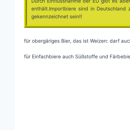
Durch Einflussnahme der EU gibt es aber
enthält.Importbiere sind in Deutschlan
gekennzeichnet sein!!
für obergäriges Bier, das ist Weizen: darf a
für Einfachbiere auch Süßstoffe und Färbebie