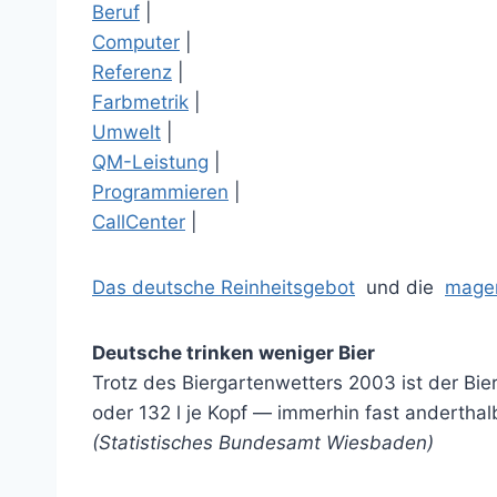
Beruf
|
Computer
|
Referenz
|
Farbmetrik
|
Umwelt
|
QM-Leistung
|
Programmieren
|
CallCenter
|
Das deutsche Reinheitsgebot
und die
mager
Deutsche trinken weniger Bier
Trotz des Biergartenwetters 2003 ist der Bi
oder 132 l je Kopf — immerhin fast andertha
(Statistisches Bundesamt Wiesbaden)