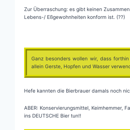
Zur Überraschung: es gibt keinen Zusammenha
Lebens-/ Eßgewohnheiten konform ist. (??)
Ganz besonders wollen wir, dass forthi
allein Gerste, Hopfen und Wasser verwend
Hefe kannten die Bierbrauer damals noch nic
ABER: Konservierungsmittel, Keimhemmer, Far
ins DEUTSCHE Bier tun!!