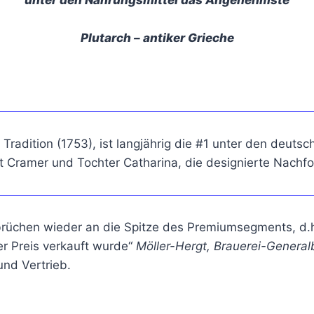
unter den Nahrungsmittel das Angenehmste
Plutarch – antiker Grieche
 Tradition (1753), ist langjährig die #1 unter den deuts
 Cramer und Tochter Catharina, die designierte Nachfol
üchen wieder an die Spitze des Premiumsegments, d.h.
er Preis verkauft wurde“
Möller-Hergt, Brauerei-General
und Vertrieb.