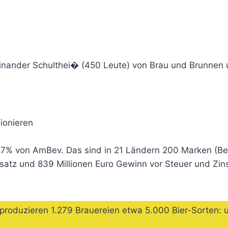
ufeinander Schulthei� (450 Leute) von Brau und Brunnen
sionieren
 57% von AmBev. Das sind in 21 Ländern 200 Marken (Be
msatz und 839 Millionen Euro Gewinn vor Steuer und Zin
d produzieren 1.279 Brauereien etwa 5.000 Bier-Sorten: