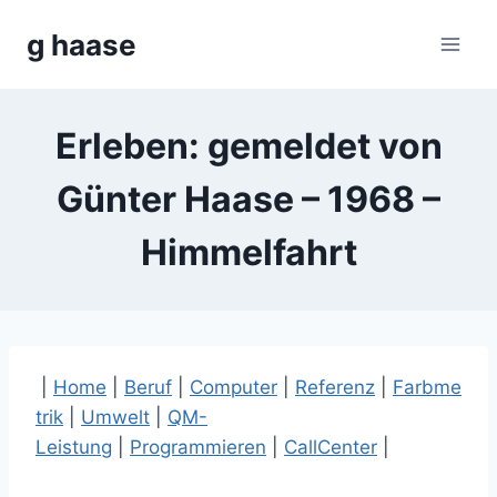
Zum
g haase
Inhalt
springen
Erleben: gemeldet von
Günter Haase – 1968 –
Himmelfahrt
|
Home
|
Beruf
|
Computer
|
Referenz
|
Farbme
trik
|
Umwelt
|
QM-
Leistung
|
Programmieren
|
CallCenter
|